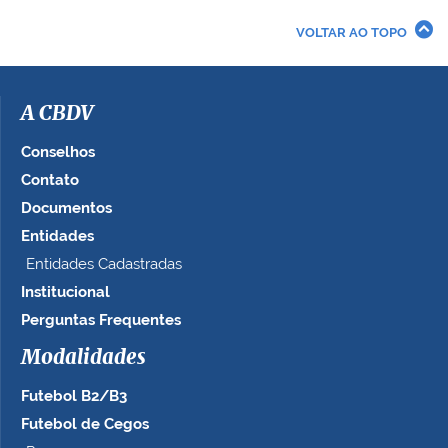
e
r
VOLTAR AO TOPO
a
i
m
a
A CBDV
g
e
Conselhos
m
Contato
n
Documentos
o
t
Entidades
a
Entidades Cadastradas
m
Institucional
a
n
Perguntas Frequentes
h
Modalidades
o
c
Futebol B2/B3
o
m
Futebol de Cegos
p