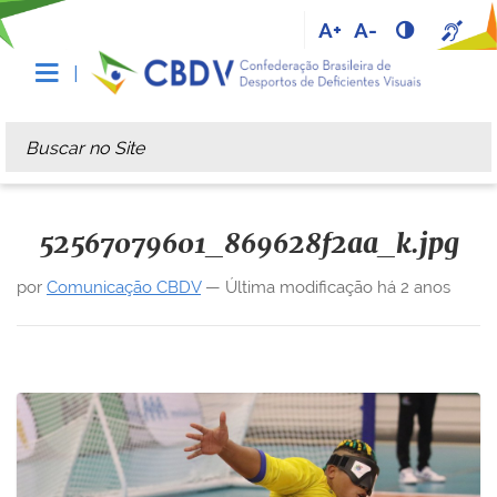
A+
A-
Busca
Busca Avançada…
52567079601_869628f2aa_k.jpg
por
Comunicação CBDV
—
Última modificação
há 2 anos