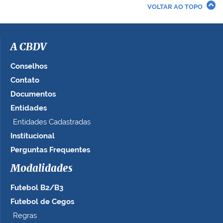
r
VOLTAR AO TOPO
a
i
m
a
A CBDV
g
e
Conselhos
m
Contato
n
Documentos
o
t
Entidades
a
Entidades Cadastradas
m
Institucional
a
n
Perguntas Frequentes
h
Modalidades
o
c
Futebol B2/B3
o
m
Futebol de Cegos
p
Regras
l