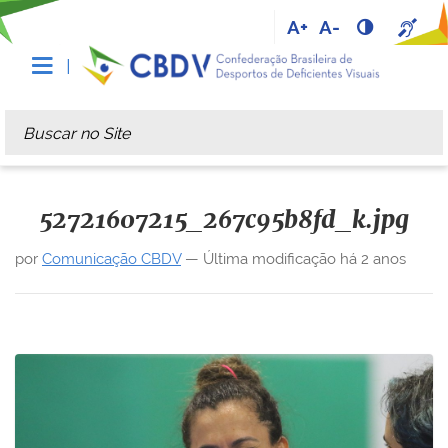
A+
A-
Busca
Busca Avançada…
52721607215_267c95b8fd_k.jpg
por
Comunicação CBDV
—
Última modificação
há 2 anos