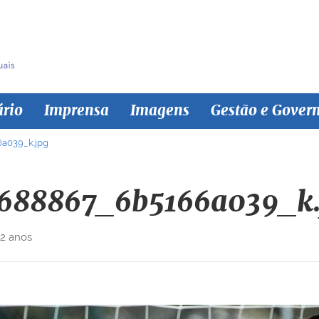
ário
Imprensa
Imagens
Gestão e Gover
a039_k.jpg
688867_6b5166a039_k.
 2 anos