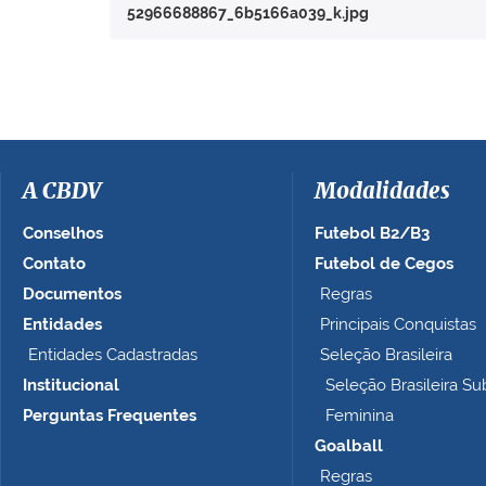
r
52966688867_6b5166a039_k.jpg
a
v
e
r
a
i
m
a
A CBDV
Modalidades
g
e
Conselhos
Futebol B2/B3
m
Contato
Futebol de Cegos
n
Documentos
Regras
o
t
Entidades
Principais Conquistas
a
Entidades Cadastradas
Seleção Brasileira
m
Institucional
Seleção Brasileira Su
a
n
Perguntas Frequentes
Feminina
h
Goalball
o
Regras
c