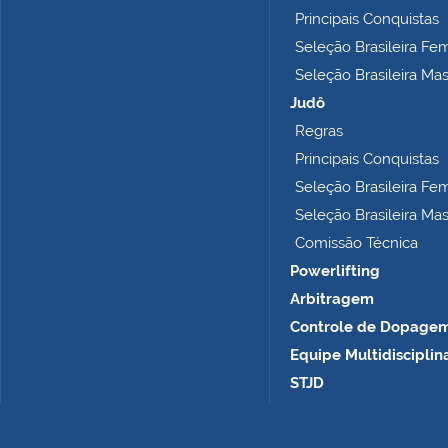
o
Principais Conquistas
m
Seleção Brasileira Fe
p
Seleção Brasileira Ma
l
e
Judô
t
Regras
o
Principais Conquistas
…
Seleção Brasileira Fe
Seleção Brasileira Ma
Comissão Técnica
Powerlifting
Arbitragem
Controle de Dopage
Equipe Multidisciplin
STJD