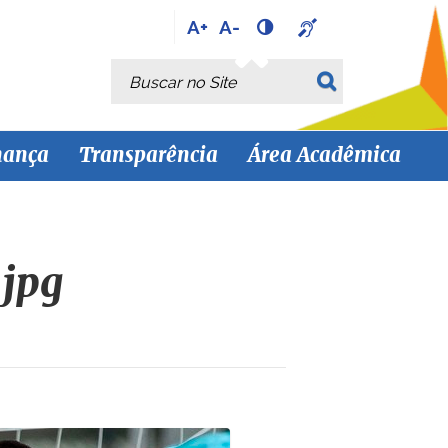
A+
A-
Busca
Busca Avançada…
nança
Transparência
Área Acadêmica
jpg