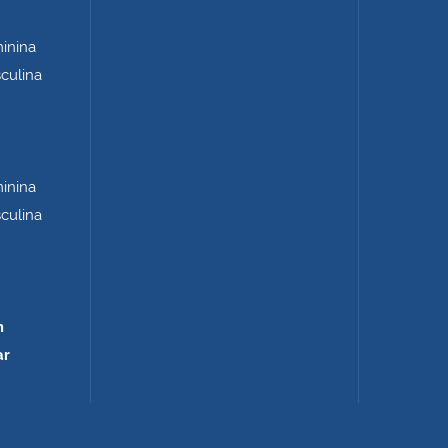
minina
sculina
minina
sculina
m
ar