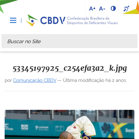
A+
A-
Busca
Busca Avançada…
53345197925_c254efa3a2_k.jpg
por
Comunicação CBDV
—
Última modificação
há 2 anos