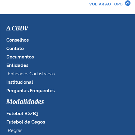
r
VOLTAR AO TOPO
a
i
m
a
A CBDV
g
e
Conselhos
m
Contato
n
Documentos
o
t
Entidades
a
Entidades Cadastradas
m
Institucional
a
n
Perguntas Frequentes
h
Modalidades
o
c
Futebol B2/B3
o
m
Futebol de Cegos
p
Regras
l