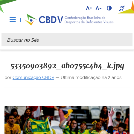
A+
A-
Busca
Busca Avançada…
53350903892_ab0755c4b4_k.jpg
por
Comunicação CBDV
—
Última modificação
há 2 anos