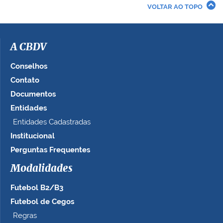
r
VOLTAR AO TOPO
a
i
m
a
A CBDV
g
e
Conselhos
m
Contato
n
Documentos
o
t
Entidades
a
Entidades Cadastradas
m
Institucional
a
n
Perguntas Frequentes
h
Modalidades
o
c
Futebol B2/B3
o
m
Futebol de Cegos
p
Regras
l