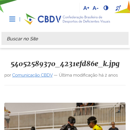
A+
A-
Busca
Busca Avançada…
54052589370_4231efd86e_k.jpg
por
Comunicação CBDV
—
Última modificação
há 2 anos