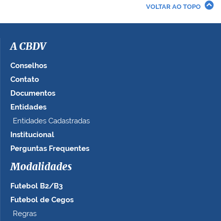
r
VOLTAR AO TOPO
a
i
m
a
A CBDV
g
e
Conselhos
m
Contato
n
Documentos
o
t
Entidades
a
Entidades Cadastradas
m
Institucional
a
n
Perguntas Frequentes
h
Modalidades
o
c
Futebol B2/B3
o
m
Futebol de Cegos
p
Regras
l