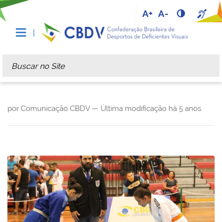
A+
A-
Busca
Busca Avançada…
por Comunicação CBDV —
Última modificação
há 5 anos