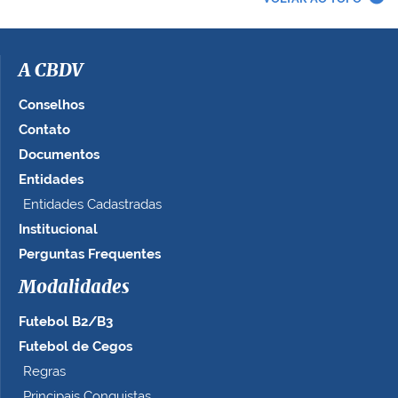
i
m
a
g
A CBDV
e
m
Conselhos
n
Contato
o
Documentos
t
a
Entidades
m
Entidades Cadastradas
a
Institucional
n
h
Perguntas Frequentes
o
c
Modalidades
o
Futebol B2/B3
m
p
Futebol de Cegos
l
Regras
e
Principais Conquistas
t