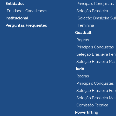
t
Entidades
Principais Conquistas
a
Entidades Cadastradas
Seleção Brasileira
m
Institucional
Seleção Brasileira Su
a
n
Perguntas Frequentes
Feminina
h
Goalball
o
Regras
c
o
Principais Conquistas
m
Seleção Brasileira Fe
p
Seleção Brasileira Ma
l
e
Judô
t
Regras
o
Principais Conquistas
…
Seleção Brasileira Fe
Seleção Brasileira Ma
Comissão Técnica
Powerlifting