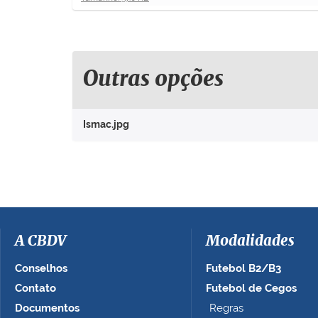
l
i
q
u
e
Outras opções
p
a
r
Ismac.jpg
a
v
e
r
a
i
m
a
A CBDV
Modalidades
g
e
Conselhos
Futebol B2/B3
m
Contato
Futebol de Cegos
n
Documentos
Regras
o