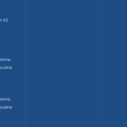
b-23
minina
sculina
minina
sculina