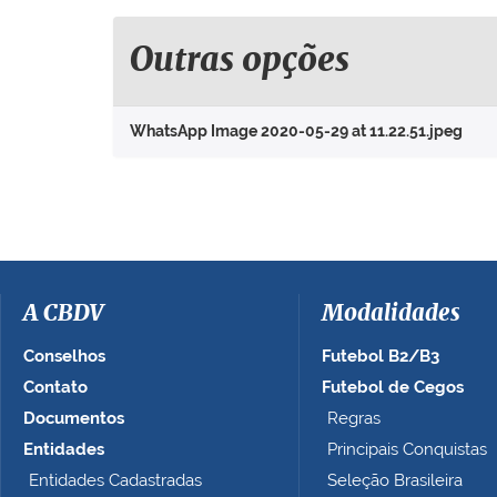
q
u
e
Outras opções
p
a
r
WhatsApp Image 2020-05-29 at 11.22.51.jpeg
a
v
e
r
a
i
m
a
A CBDV
Modalidades
g
e
Conselhos
Futebol B2/B3
m
Contato
Futebol de Cegos
n
Documentos
Regras
o
t
Entidades
Principais Conquistas
a
Entidades Cadastradas
Seleção Brasileira
m