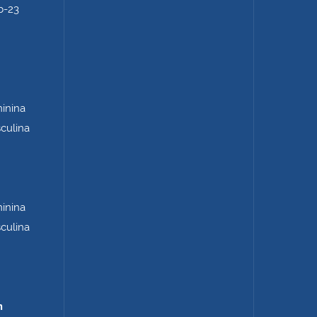
b-23
minina
sculina
minina
sculina
m