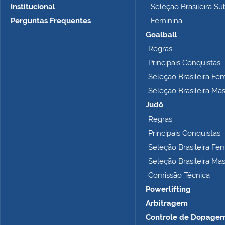
Institucional
Seleção Brasileira Su
a
n
Perguntas Frequentes
Feminina
h
Goalball
o
Regras
c
o
Principais Conquistas
m
Seleção Brasileira Fe
p
Seleção Brasileira Ma
l
e
Judô
t
Regras
o
Principais Conquistas
…
Seleção Brasileira Fe
Seleção Brasileira Ma
Comissão Técnica
Powerlifting
Arbitragem
Controle de Dopage