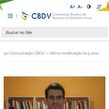
A+
A-
Busca
Busca Avançada…
por Comunicação CBDV —
Última modificação
há 5 anos