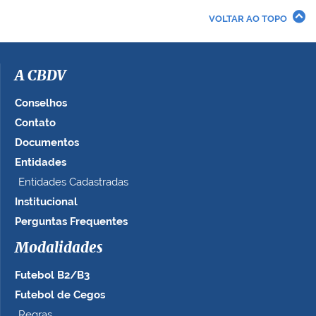
r
VOLTAR AO TOPO
a
i
m
a
A CBDV
g
e
Conselhos
m
Contato
n
Documentos
o
t
Entidades
a
Entidades Cadastradas
m
Institucional
a
n
Perguntas Frequentes
h
Modalidades
o
c
Futebol B2/B3
o
m
Futebol de Cegos
p
Regras