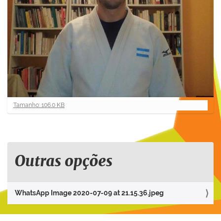
C
Tamanho: 106.0 KB
l
i
q
u
e
Outras opções
p
a
r
WhatsApp Image 2020-07-09 at 21.15.36.jpeg
a
v
e