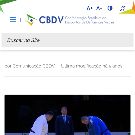
A+
A-
Busca
Busca Avançada…
por Comunicação CBDV —
Última modificação
há 5 anos