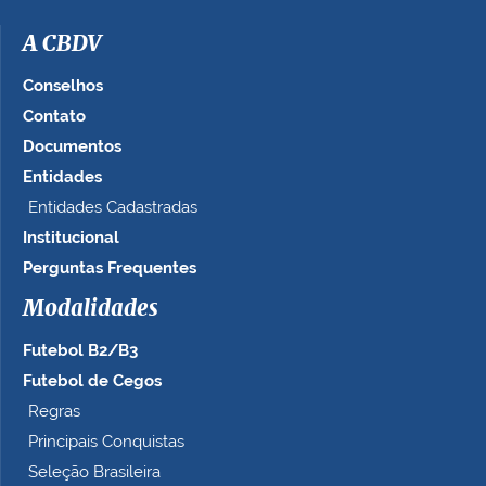
m
a
A CBDV
g
e
Conselhos
m
Contato
n
Documentos
o
t
Entidades
a
Entidades Cadastradas
m
Institucional
a
n
Perguntas Frequentes
h
Modalidades
o
c
Futebol B2/B3
o
m
Futebol de Cegos
p
Regras
l
Principais Conquistas
e
t
Seleção Brasileira