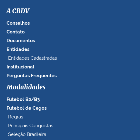
m
a
A CBDV
g
e
Conselhos
m
Contato
n
Documentos
o
t
Entidades
a
Entidades Cadastradas
m
Institucional
a
n
Perguntas Frequentes
h
Modalidades
o
c
Futebol B2/B3
o
m
Futebol de Cegos
p
Regras
l
Principais Conquistas
e
t
Seleção Brasileira
o