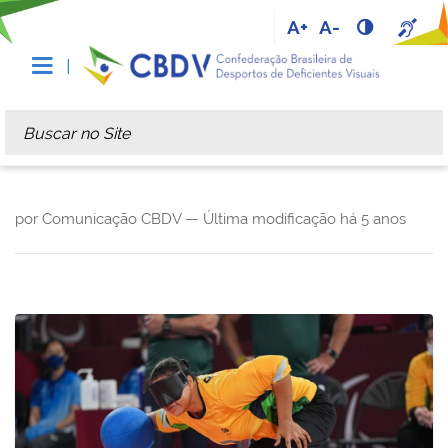
A+
A-
Busca
Busca Avançada…
por Comunicação CBDV —
Última modificação
há 5 anos