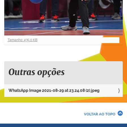
C
Tamanho: 435.0 KB
l
i
q
u
e
Outras opções
p
a
r
WhatsApp Image 2021-08-29 at 23.24.08 (2).jpeg
a
v
e
r
VOLTAR AO TOPO
a
i