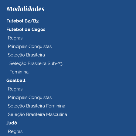
h
Modalidades
o
c
Futebol B2/B3
o
m
Futebol de Cegos
p
Regras
l
Principais Conquistas
e
t
Seleção Brasileira
o
Seleção Brasileira Sub-23
…
Feminina
Goalball
Regras
Principais Conquistas
Seleção Brasileira Feminina
Seleção Brasileira Masculina
Judô
Regras