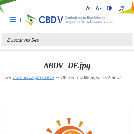
A+
A-
Busca
Busca Avançada…
ABDV_DF.jpg
por
Comunicação CBDV
—
Última modificação
há 2 anos