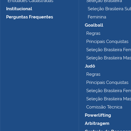
Entidades Cadastradas
Seleção Brasileira
m
Institucional
Seleção Brasileira Su
a
n
Perguntas Frequentes
Feminina
h
Goalball
o
Regras
c
o
Principais Conquistas
m
Seleção Brasileira Fe
p
Seleção Brasileira Ma
l
e
Judô
t
Regras
o
Principais Conquistas
…
Seleção Brasileira Fe
Seleção Brasileira Ma
Comissão Técnica
Powerlifting
Arbitragem