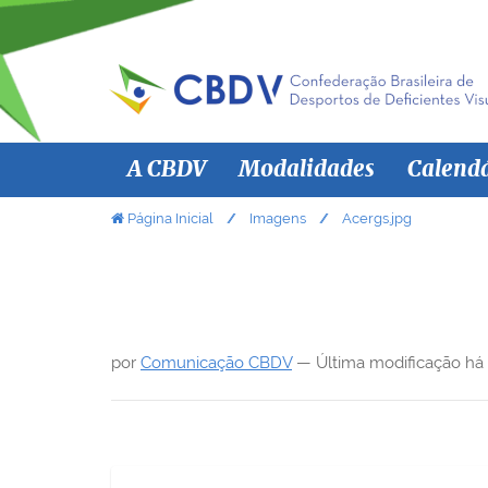
N
A CBDV
Modalidades
Calend
a
v
V
Página Inicial
Imagens
Acergs.jpg
o
e
c
g
ê
a
e
ç
s
por
Comunicação CBDV
—
Última modificação
há
ã
t
á
o
a
q
u