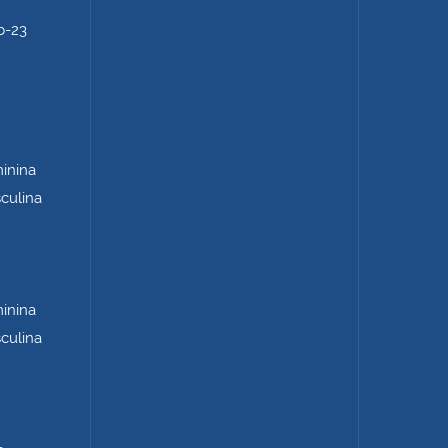
b-23
minina
sculina
minina
sculina