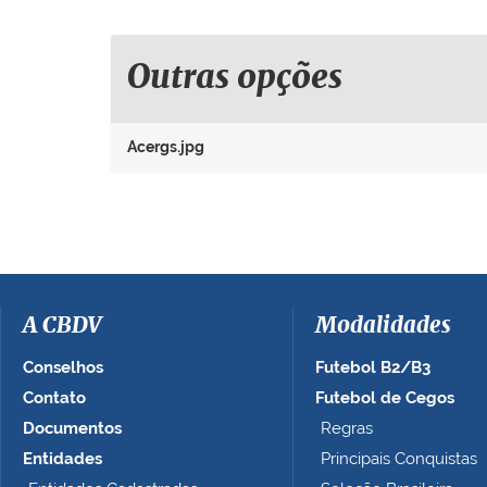
q
u
e
Outras opções
p
a
r
Acergs.jpg
a
v
e
r
a
i
m
a
A CBDV
Modalidades
g
e
Conselhos
Futebol B2/B3
m
Contato
Futebol de Cegos
n
Documentos
Regras
o
t
Entidades
Principais Conquistas
a