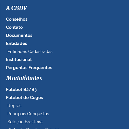
g
A CBDV
e
m
Conselhos
n
Contato
o
Documentos
t
a
Entidades
m
Entidades Cadastradas
a
Institucional
n
h
Perguntas Frequentes
o
c
Modalidades
o
Futebol B2/B3
m
p
Futebol de Cegos
l
Regras
e
Principais Conquistas
t
o
Seleção Brasileira
…