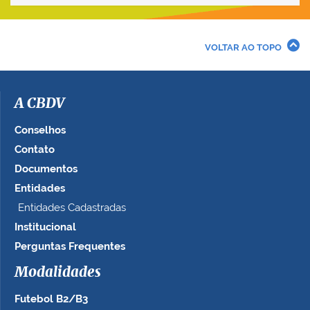
v
e
r
VOLTAR AO TOPO
a
i
m
a
A CBDV
g
e
Conselhos
m
Contato
n
Documentos
o
t
Entidades
a
Entidades Cadastradas
m
Institucional
a
n
Perguntas Frequentes
h
Modalidades
o
c
Futebol B2/B3
o