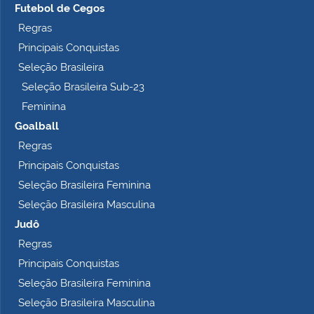
m
Futebol de Cegos
p
Regras
l
Principais Conquistas
e
t
Seleção Brasileira
o
Seleção Brasileira Sub-23
…
Feminina
Goalball
Regras
Principais Conquistas
Seleção Brasileira Feminina
Seleção Brasileira Masculina
Judô
Regras
Principais Conquistas
Seleção Brasileira Feminina
Seleção Brasileira Masculina