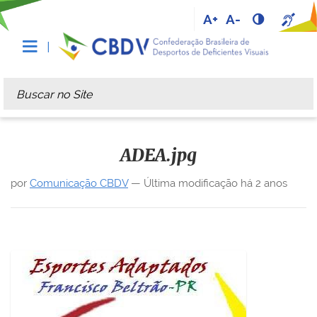
A+
A-
Busca
Busca Avançada…
ADEA.jpg
por
Comunicação CBDV
—
Última modificação
há 2 anos