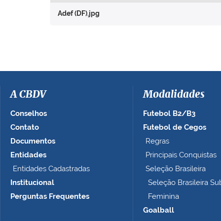
r
Adef (DF).jpg
a
v
e
r
a
i
m
a
A CBDV
Modalidades
g
e
Conselhos
Futebol B2/B3
m
Contato
Futebol de Cegos
n
Documentos
Regras
o
t
Entidades
Principais Conquistas
a
Entidades Cadastradas
Seleção Brasileira
m
Institucional
Seleção Brasileira Su
a
n
Perguntas Frequentes
Feminina
h
Goalball
o