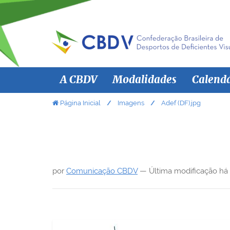
N
A CBDV
Modalidades
Calend
a
v
V
Página Inicial
Imagens
Adef (DF).jpg
o
e
c
g
ê
a
e
ç
s
por
Comunicação CBDV
—
Última modificação
há
ã
t
á
o
a
q
u