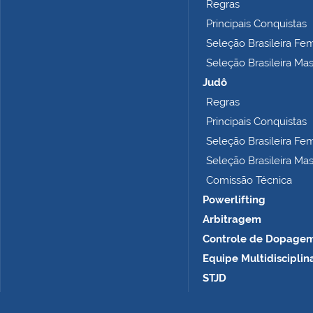
Regras
c
o
Principais Conquistas
m
Seleção Brasileira Fe
p
Seleção Brasileira Ma
l
e
Judô
t
Regras
o
Principais Conquistas
…
Seleção Brasileira Fe
Seleção Brasileira Ma
Comissão Técnica
Powerlifting
Arbitragem
Controle de Dopage
Equipe Multidisciplin
STJD