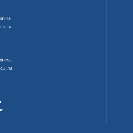
minina
sculina
minina
sculina
m
ar