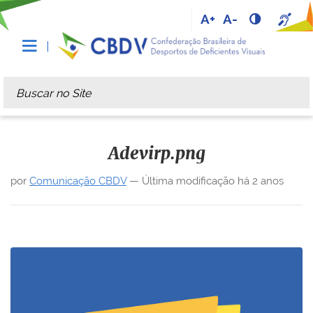
A+
A-
Busca
Busca Avançada…
Adevirp.png
por
Comunicação CBDV
—
Última modificação
há 2 anos