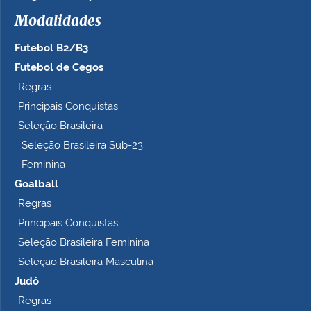
h
Modalidades
o
c
Futebol B2/B3
o
m
Futebol de Cegos
p
Regras
l
Principais Conquistas
e
t
Seleção Brasileira
o
Seleção Brasileira Sub-23
…
Feminina
Goalball
Regras
Principais Conquistas
Seleção Brasileira Feminina
Seleção Brasileira Masculina
Judô
Regras