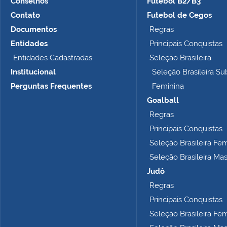
Conselhos
Futebol B2/B3
m
Contato
Futebol de Cegos
n
Documentos
Regras
o
t
Entidades
Principais Conquistas
a
Entidades Cadastradas
Seleção Brasileira
m
Institucional
Seleção Brasileira Su
a
n
Perguntas Frequentes
Feminina
h
Goalball
o
Regras
c
o
Principais Conquistas
m
Seleção Brasileira Fe
p
Seleção Brasileira Ma
l
e
Judô
t
Regras
o
Principais Conquistas
…
Seleção Brasileira Fe