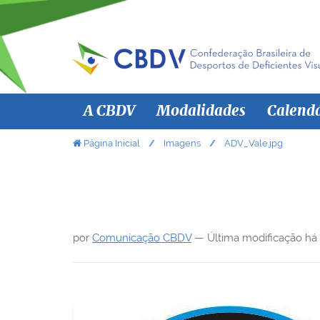
N
A CBDV
Modalidades
Calend
a
v
V
Página Inicial
Imagens
ADV_Vale.jpg
o
e
c
g
ê
a
e
ç
s
por
Comunicação CBDV
—
Última modificação
há
ã
t
á
o
a
q
u