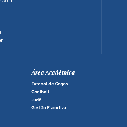
sculina
m
ar
Área Acadêmica
Futebol de Cegos
Goalball
Judô
Gestão Esportiva