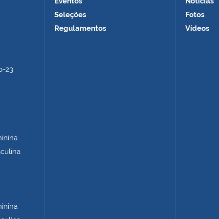
Eventos
Notícias
Seleções
Fotos
Regulamentos
Vídeos
b-23
minina
sculina
minina