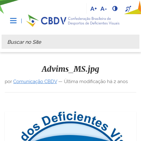
A+
A-
Busca
Busca Avançada…
Advims_MS.jpg
por
Comunicação CBDV
—
Última modificação
há 2 anos