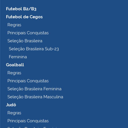
c
Futebol B2/B3
o
m
Futebol de Cegos
p
Regras
l
Principais Conquistas
e
t
Seleção Brasileira
o
Seleção Brasileira Sub-23
…
Feminina
Goalball
Regras
Principais Conquistas
Seleção Brasileira Feminina
Seleção Brasileira Masculina
Judô
Regras
Principais Conquistas