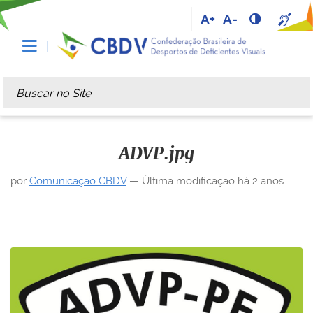
A+
A-
Busca
Busca Avançada…
ADVP.jpg
por
Comunicação CBDV
—
Última modificação
há 2 anos