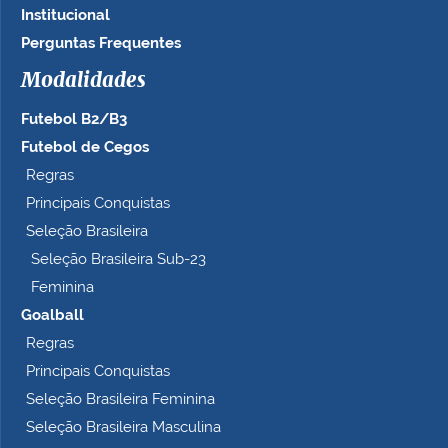
Institucional
a
n
Perguntas Frequentes
h
Modalidades
o
c
Futebol B2/B3
o
m
Futebol de Cegos
p
Regras
l
Principais Conquistas
e
t
Seleção Brasileira
o
Seleção Brasileira Sub-23
…
Feminina
Goalball
Regras
Principais Conquistas
Seleção Brasileira Feminina
Seleção Brasileira Masculina