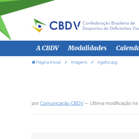
N
A CBDV
Modalidades
Calend
a
v
V
Página Inicial
Imagens
Agafuc.jpg
o
e
c
g
ê
a
e
ç
s
por
Comunicação CBDV
—
Última modificação
há
ã
t
á
o
a
q
u