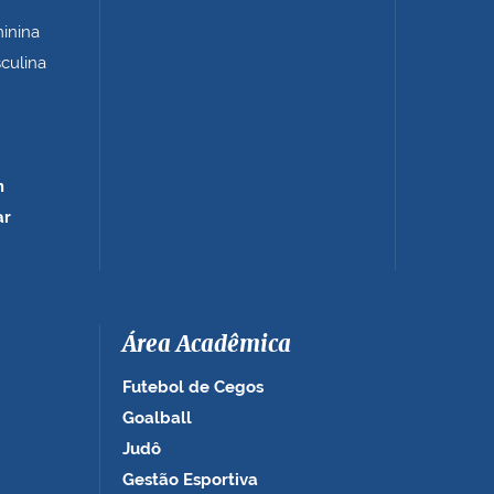
minina
sculina
m
ar
Área Acadêmica
Futebol de Cegos
Goalball
Judô
Gestão Esportiva