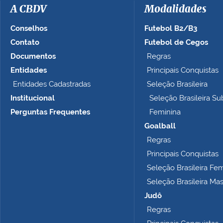
a
A CBDV
Modalidades
g
e
Conselhos
Futebol B2/B3
m
Contato
Futebol de Cegos
n
Documentos
Regras
o
t
Entidades
Principais Conquistas
a
Entidades Cadastradas
Seleção Brasileira
m
Institucional
Seleção Brasileira Su
a
n
Perguntas Frequentes
Feminina
h
Goalball
o
Regras
c
o
Principais Conquistas
m
Seleção Brasileira Fe
p
Seleção Brasileira Ma
l
e
Judô
t
Regras
o