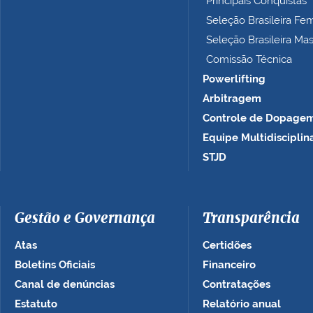
Principais Conquistas
…
Seleção Brasileira Fe
Seleção Brasileira Ma
Comissão Técnica
Powerlifting
Arbitragem
Controle de Dopage
Equipe Multidisciplin
STJD
Gestão e Governança
Transparência
Atas
Certidões
Boletins Oficiais
Financeiro
Canal de denúncias
Contratações
Estatuto
Relatório anual