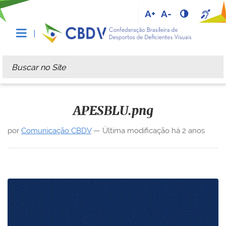
A+
A-
Busca
Busca Avançada…
APESBLU.png
por
Comunicação CBDV
—
Última modificação
há 2 anos