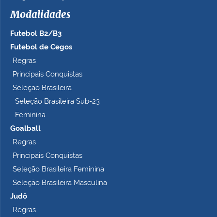
h
Modalidades
o
c
Futebol B2/B3
o
m
Futebol de Cegos
p
Regras
l
Principais Conquistas
e
t
Seleção Brasileira
o
Seleção Brasileira Sub-23
…
Feminina
Goalball
Regras
Principais Conquistas
Seleção Brasileira Feminina
Seleção Brasileira Masculina
Judô
Regras