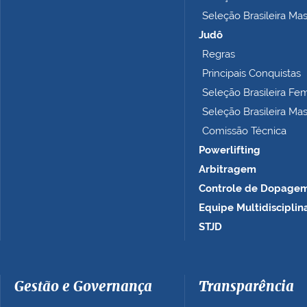
p
Seleção Brasileira Ma
l
e
Judô
t
Regras
o
Principais Conquistas
…
Seleção Brasileira Fe
Seleção Brasileira Ma
Comissão Técnica
Powerlifting
Arbitragem
Controle de Dopage
Equipe Multidisciplin
STJD
Gestão e Governança
Transparência