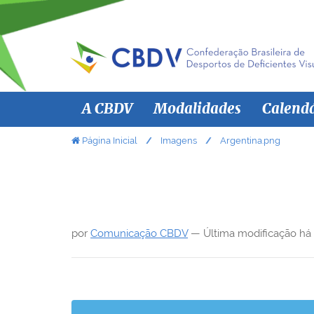
N
A CBDV
Modalidades
Calend
a
v
V
Página Inicial
Imagens
Argentina.png
o
e
c
g
ê
a
e
ç
s
por
Comunicação CBDV
—
Última modificação
há
ã
t
á
o
a
q
u