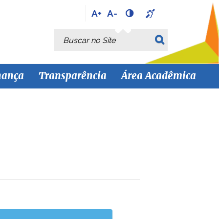
A+
A-
Busca
Busca Avançada…
nança
Transparência
Área Acadêmica