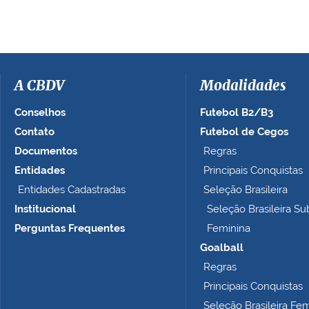
e
r
a
i
m
a
A CBDV
Modalidades
g
e
Conselhos
Futebol B2/B3
m
Contato
Futebol de Cegos
n
Documentos
Regras
o
t
Entidades
Principais Conquistas
a
Entidades Cadastradas
Seleção Brasileira
m
Institucional
Seleção Brasileira Su
a
n
Perguntas Frequentes
Feminina
h
Goalball
o
Regras
c
o
Principais Conquistas
m
Seleção Brasileira Fe