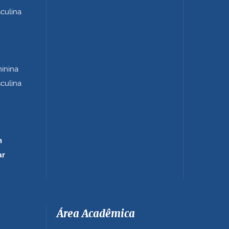
sculina
minina
sculina
m
ar
Área Acadêmica