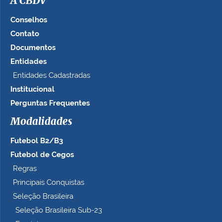
A CBDV
g
e
Conselhos
m
Contato
n
Documentos
o
t
Entidades
a
Entidades Cadastradas
m
Institucional
a
n
Perguntas Frequentes
h
Modalidades
o
c
Futebol B2/B3
o
m
Futebol de Cegos
p
Regras
l
Principais Conquistas
e
t
Seleção Brasileira
o
Seleção Brasileira Sub-23
…