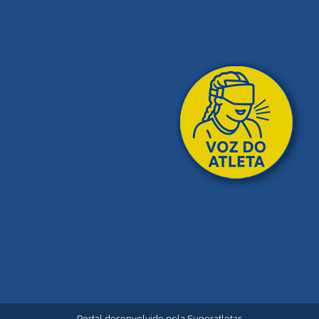
Portal desenvolvido pela
Superatletas