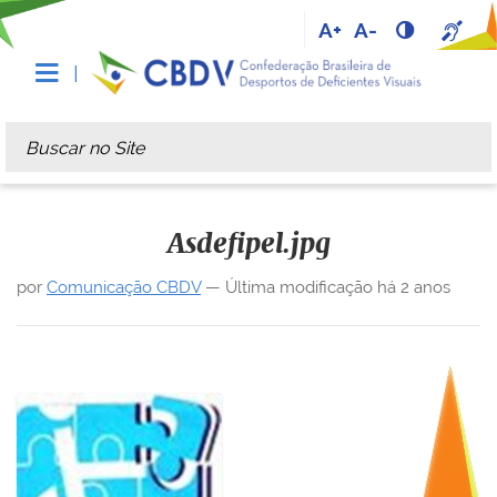
A+
A-
Busca
Busca Avançada…
Asdefipel.jpg
por
Comunicação CBDV
—
Última modificação
há 2 anos