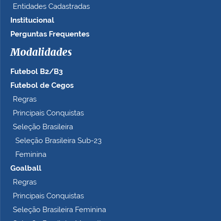
a
Entidades Cadastradas
m
Institucional
a
n
Perguntas Frequentes
h
Modalidades
o
c
Futebol B2/B3
o
m
Futebol de Cegos
p
Regras
l
Principais Conquistas
e
t
Seleção Brasileira
o
Seleção Brasileira Sub-23
…
Feminina
Goalball
Regras
Principais Conquistas
Seleção Brasileira Feminina