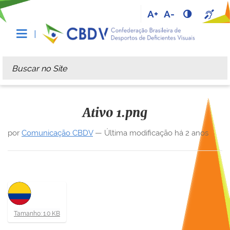
A+
A-
Busca
Busca Avançada…
Ativo 1.png
por
Comunicação CBDV
—
Última modificação
há 2 anos
C
Tamanho: 1.0 KB
l