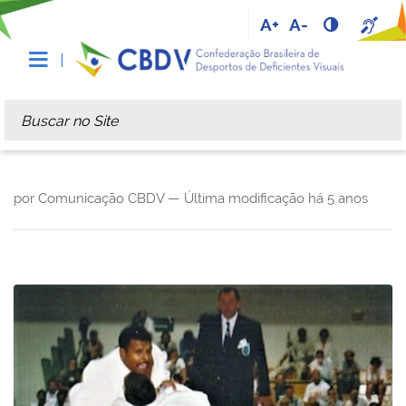
A+
A-
Busca
Busca Avançada…
por Comunicação CBDV —
Última modificação
há 5 anos