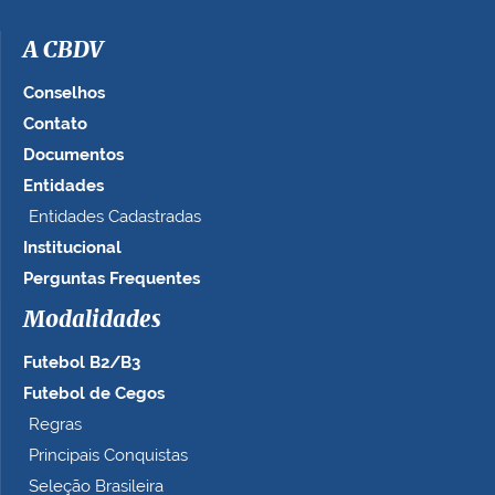
m
a
A CBDV
g
e
Conselhos
m
Contato
n
Documentos
o
t
Entidades
a
Entidades Cadastradas
m
Institucional
a
n
Perguntas Frequentes
h
Modalidades
o
c
Futebol B2/B3
o
m
Futebol de Cegos
p
Regras
l
Principais Conquistas
e
t
Seleção Brasileira