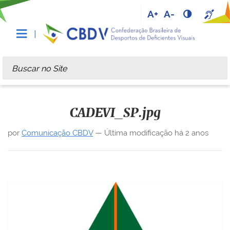
A+
A-
Busca
Busca Avançada…
CADEVI_SP.jpg
por
Comunicação CBDV
—
Última modificação
há 2 anos