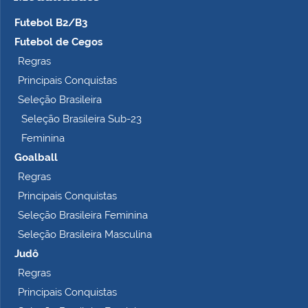
c
Futebol B2/B3
o
m
Futebol de Cegos
p
Regras
l
Principais Conquistas
e
t
Seleção Brasileira
o
Seleção Brasileira Sub-23
…
Feminina
Goalball
Regras
Principais Conquistas
Seleção Brasileira Feminina
Seleção Brasileira Masculina
Judô
Regras
Principais Conquistas