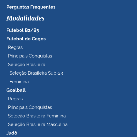
n
Perguntas Frequentes
h
Modalidades
o
c
Futebol B2/B3
o
m
Futebol de Cegos
p
Regras
l
Principais Conquistas
e
t
Seleção Brasileira
o
Seleção Brasileira Sub-23
…
Feminina
Goalball
Regras
Principais Conquistas
Seleção Brasileira Feminina
Seleção Brasileira Masculina
Judô