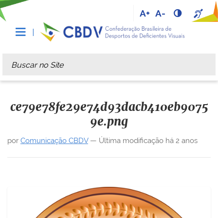
A+
A-
Busca
Busca Avançada…
ce79e78fe29e74d93dacb410eb9075
9e.png
por
Comunicação CBDV
—
Última modificação
há 2 anos