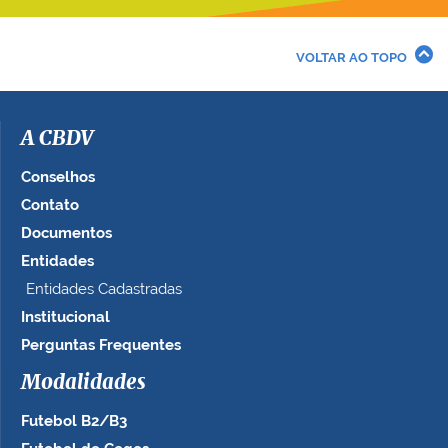
v
e
r
VOLTAR AO TOPO
a
i
m
a
A CBDV
g
e
Conselhos
m
Contato
n
Documentos
o
t
Entidades
a
Entidades Cadastradas
m
Institucional
a
n
Perguntas Frequentes
h
Modalidades
o
c
Futebol B2/B3
o
m