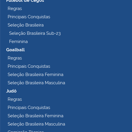
Futebol de Cegos
p
Regras
l
Principais Conquistas
e
t
Seleção Brasileira
o
Seleção Brasileira Sub-23
…
Feminina
Goalball
Regras
Principais Conquistas
Seleção Brasileira Feminina
Seleção Brasileira Masculina
Judô
Regras
Principais Conquistas
Seleção Brasileira Feminina
Seleção Brasileira Masculina