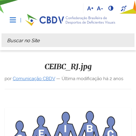
A+
A-
Busca
Busca Avançada…
CEIBC_RJ.jpg
por
Comunicação CBDV
—
Última modificação
há 2 anos