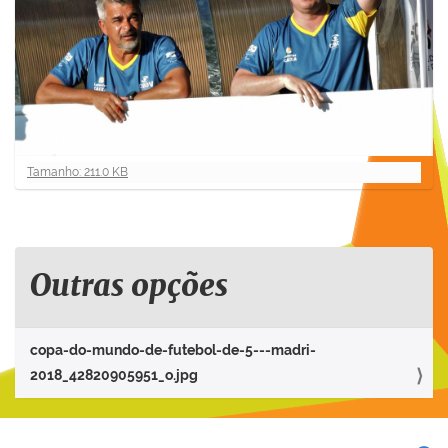
C
Tamanho: 211.0 KB
l
i
q
u
e
Outras opções
p
a
r
copa-do-mundo-de-futebol-de-5---madri-
a
2018_42820905951_o.jpg
v
e
r
a