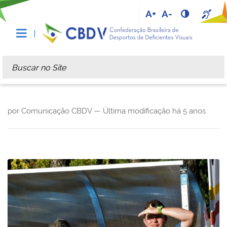
A+
A-
Busca
Busca Avançada…
por Comunicação CBDV —
Última modificação
há 5 anos