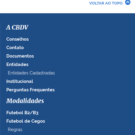
VOLTAR AO TOPO
i
m
a
g
A CBDV
e
m
Conselhos
n
Contato
o
Documentos
t
a
Entidades
m
Entidades Cadastradas
a
Institucional
n
h
Perguntas Frequentes
o
c
Modalidades
o
Futebol B2/B3
m
p
Futebol de Cegos
l
Regras
e