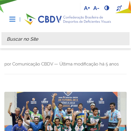
A+
A-
Busca
Busca Avançada…
por Comunicação CBDV —
Última modificação
há 5 anos