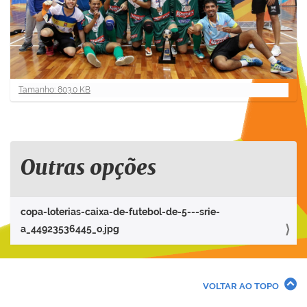
C
Tamanho: 803.0 KB
l
i
q
u
e
Outras opções
p
a
r
copa-loterias-caixa-de-futebol-de-5---srie-
a
a_44923536445_o.jpg
v
e
r
a
VOLTAR AO TOPO
i
m