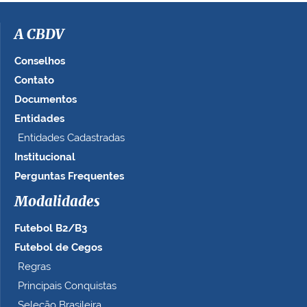
a
g
A CBDV
e
m
Conselhos
n
Contato
o
Documentos
t
a
Entidades
m
Entidades Cadastradas
a
Institucional
n
h
Perguntas Frequentes
o
c
Modalidades
o
Futebol B2/B3
m
p
Futebol de Cegos
l
Regras
e
Principais Conquistas
t
o
Seleção Brasileira