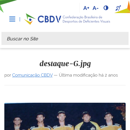
A+
A-
Busca
Busca Avançada…
destaque-G.jpg
por
Comunicação CBDV
—
Última modificação
há 2 anos