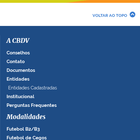
e
r
VOLTAR AO TOPO
a
i
m
a
A CBDV
g
e
Conselhos
m
Contato
n
Documentos
o
t
Entidades
a
Entidades Cadastradas
m
Institucional
a
n
Perguntas Frequentes
h
Modalidades
o
c
Futebol B2/B3
o
m
Futebol de Cegos