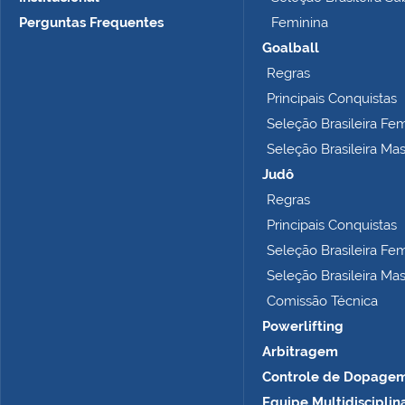
a
n
Perguntas Frequentes
Feminina
h
Goalball
o
Regras
c
o
Principais Conquistas
m
Seleção Brasileira Fe
p
Seleção Brasileira Ma
l
e
Judô
t
Regras
o
Principais Conquistas
…
Seleção Brasileira Fe
Seleção Brasileira Ma
Comissão Técnica
Powerlifting
Arbitragem
Controle de Dopage
Equipe Multidisciplin