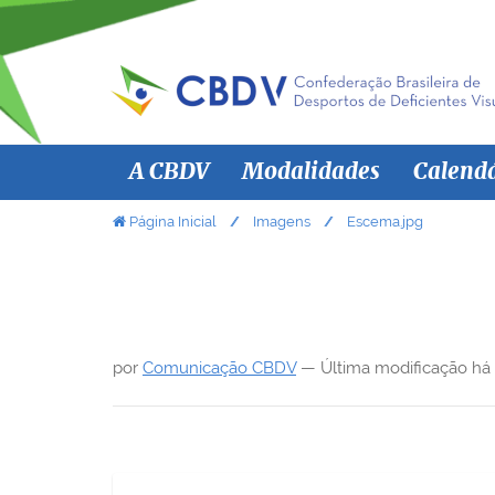
N
A CBDV
Modalidades
Calend
a
v
V
Página Inicial
Imagens
Escema.jpg
o
e
c
g
ê
a
e
ç
s
por
Comunicação CBDV
—
Última modificação
há
ã
t
á
o
a
q
u