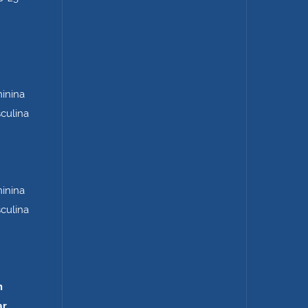
minina
sculina
minina
sculina
m
ar