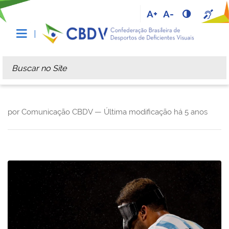
A+
A-
Busca
Busca Avançada…
por Comunicação CBDV —
Última modificação
há 5 anos