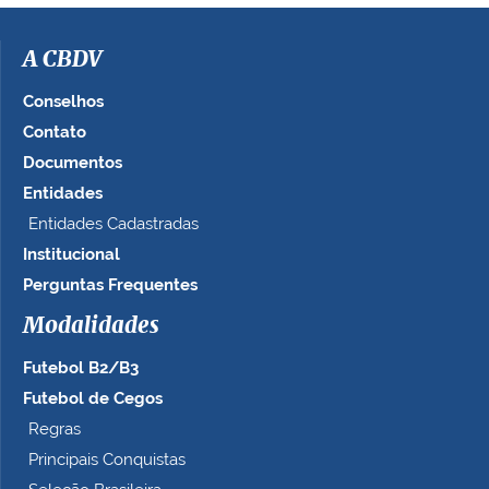
i
m
a
A CBDV
g
e
Conselhos
m
Contato
n
Documentos
o
t
Entidades
a
Entidades Cadastradas
m
Institucional
a
n
Perguntas Frequentes
h
Modalidades
o
c
Futebol B2/B3
o
m
Futebol de Cegos
p
Regras
l
Principais Conquistas
e
t