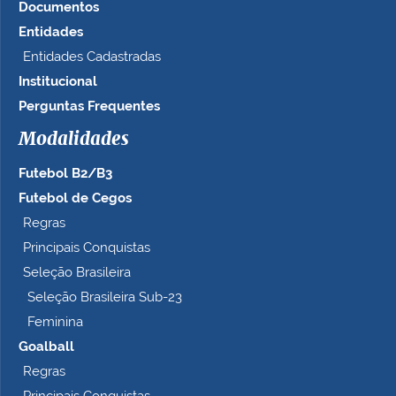
Documentos
o
t
Entidades
a
Entidades Cadastradas
m
Institucional
a
n
Perguntas Frequentes
h
Modalidades
o
c
Futebol B2/B3
o
m
Futebol de Cegos
p
Regras
l
Principais Conquistas
e
t
Seleção Brasileira
o
Seleção Brasileira Sub-23
…
Feminina
Goalball
Regras
Principais Conquistas