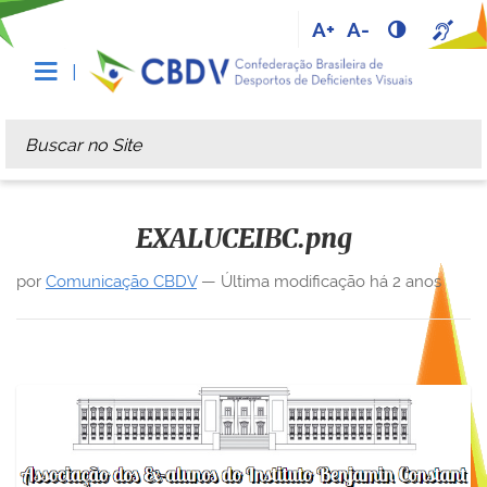
A+
A-
Busca
Busca Avançada…
EXALUCEIBC.png
por
Comunicação CBDV
—
Última modificação
há 2 anos