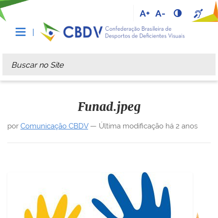
A+
A-
Busca
Busca Avançada…
Funad.jpeg
por
Comunicação CBDV
—
Última modificação
há 2 anos