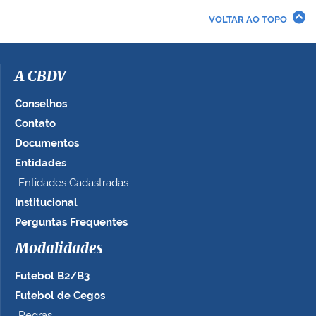
r
VOLTAR AO TOPO
a
i
m
a
A CBDV
g
e
Conselhos
m
Contato
n
Documentos
o
t
Entidades
a
Entidades Cadastradas
m
Institucional
a
n
Perguntas Frequentes
h
Modalidades
o
c
Futebol B2/B3
o
m
Futebol de Cegos
p
Regras