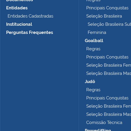
o
t
Entidades
Principais Conquistas
a
Entidades Cadastradas
Seleção Brasileira
m
Institucional
Seleção Brasileira Su
a
n
Perguntas Frequentes
Feminina
h
Goalball
o
Regras
c
o
Principais Conquistas
m
Seleção Brasileira Fe
p
Seleção Brasileira Ma
l
e
Judô
t
Regras
o
Principais Conquistas
…
Seleção Brasileira Fe
Seleção Brasileira Ma
Comissão Técnica
Powerlifting