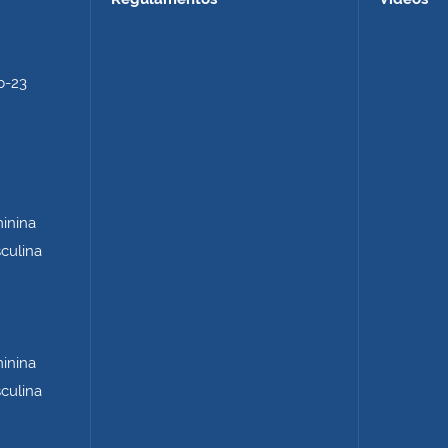
b-23
minina
sculina
minina
sculina