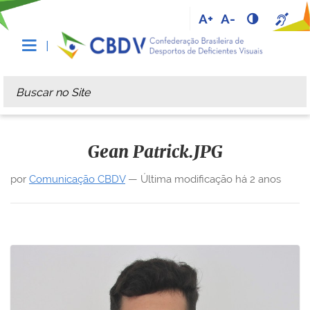
A+
A-
Busca
Busca Avançada…
Gean Patrick.JPG
por
Comunicação CBDV
—
Última modificação
há 2 anos