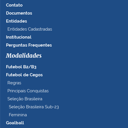
m
Contato
n
Documentos
o
t
Entidades
a
Entidades Cadastradas
m
Institucional
a
n
Perguntas Frequentes
h
Modalidades
o
c
Futebol B2/B3
o
m
Futebol de Cegos
p
Regras
l
Principais Conquistas
e
t
Seleção Brasileira
o
Seleção Brasileira Sub-23
…
Feminina
Goalball