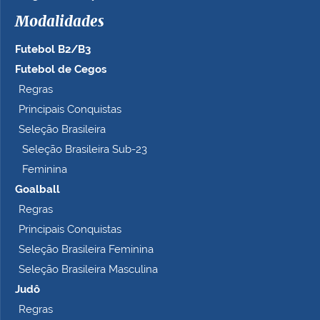
h
Modalidades
o
c
Futebol B2/B3
o
m
Futebol de Cegos
p
Regras
l
Principais Conquistas
e
t
Seleção Brasileira
o
Seleção Brasileira Sub-23
…
Feminina
Goalball
Regras
Principais Conquistas
Seleção Brasileira Feminina
Seleção Brasileira Masculina
Judô
Regras