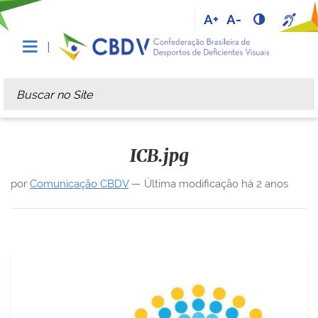
A+
A-
Busca
Busca Avançada…
ICB.jpg
por
Comunicação CBDV
—
Última modificação
há 2 anos