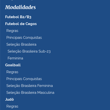
h
Modalidades
o
c
Futebol B2/B3
o
m
Futebol de Cegos
p
Regras
l
Principais Conquistas
e
t
Seleção Brasileira
o
Seleção Brasileira Sub-23
…
Feminina
Goalball
Regras
Principais Conquistas
Seleção Brasileira Feminina
Seleção Brasileira Masculina
Judô
Regras