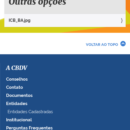
Outras opções
p
a
r
ICB_BA.jpg
a
v
e
r
VOLTAR AO TOPO
a
i
m
a
A CBDV
g
e
Conselhos
m
Contato
n
Documentos
o
t
Entidades
a
Entidades Cadastradas
m
Institucional
a
n
Perguntas Frequentes