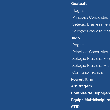
h
Goalball
o
Regras
c
o
Principais Conquistas
m
Seleção Brasileira Fe
p
Seleção Brasileira Ma
l
e
Judô
t
Regras
o
Principais Conquistas
…
Seleção Brasileira Fe
Seleção Brasileira Ma
Comissão Técnica
Powerlifting
Arbitragem
Controle de Dopage
Equipe Multidisciplin
STJD