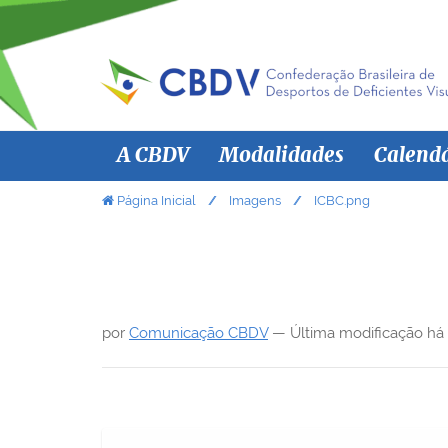
N
A CBDV
Modalidades
Calend
a
v
V
Página Inicial
Imagens
ICBC.png
o
e
c
g
ê
a
e
ç
s
por
Comunicação CBDV
—
Última modificação
há
ã
t
á
o
a
q
u