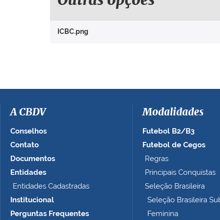
Outras opções
p
a
r
ICBC.png
a
v
e
r
a
i
m
a
A CBDV
Modalidades
g
e
Conselhos
Futebol B2/B3
m
Contato
Futebol de Cegos
n
Documentos
Regras
o
t
Entidades
Principais Conquistas
a
Entidades Cadastradas
Seleção Brasileira
m
Institucional
Seleção Brasileira Su
a
n
Perguntas Frequentes
Feminina