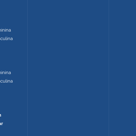
minina
sculina
minina
sculina
m
ar