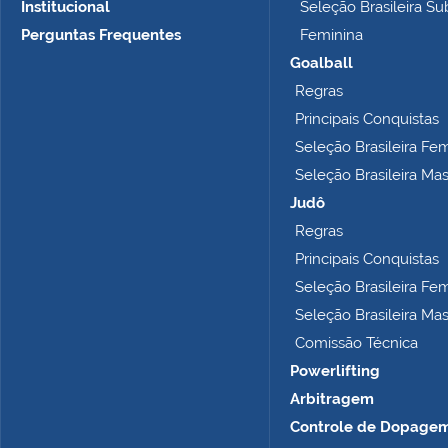
Institucional
Seleção Brasileira Su
a
n
Perguntas Frequentes
Feminina
h
Goalball
o
Regras
c
o
Principais Conquistas
m
Seleção Brasileira Fe
p
Seleção Brasileira Ma
l
e
Judô
t
Regras
o
Principais Conquistas
…
Seleção Brasileira Fe
Seleção Brasileira Ma
Comissão Técnica
Powerlifting
Arbitragem
Controle de Dopage