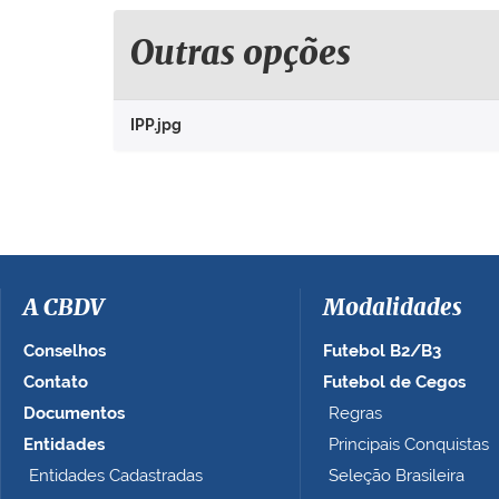
u
e
Outras opções
p
a
r
IPP.jpg
a
v
e
r
a
i
m
a
A CBDV
Modalidades
g
e
Conselhos
Futebol B2/B3
m
Contato
Futebol de Cegos
n
Documentos
Regras
o
t
Entidades
Principais Conquistas
a
Entidades Cadastradas
Seleção Brasileira
m