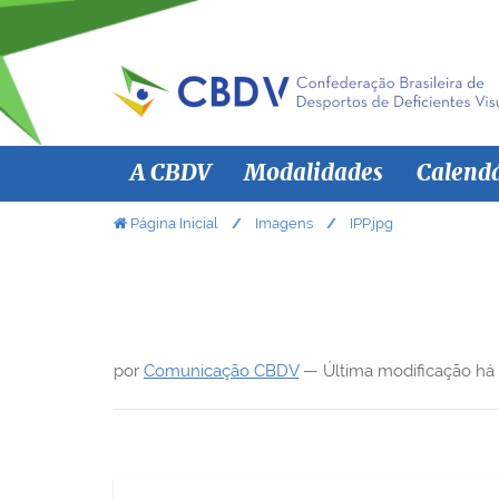
N
A CBDV
Modalidades
Calend
a
v
V
Página Inicial
Imagens
IPP.jpg
o
e
c
g
ê
a
e
ç
s
por
Comunicação CBDV
—
Última modificação
há
ã
t
á
o
a
q
u