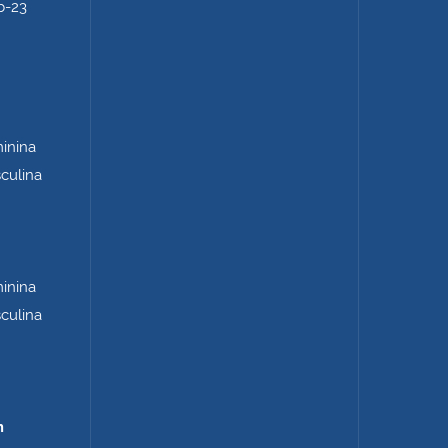
b-23
minina
sculina
minina
sculina
m