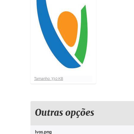
i
:
C
Tamanho: 33.0 KB
l
i
q
u
e
Outras opções
p
a
r
Ivos.png