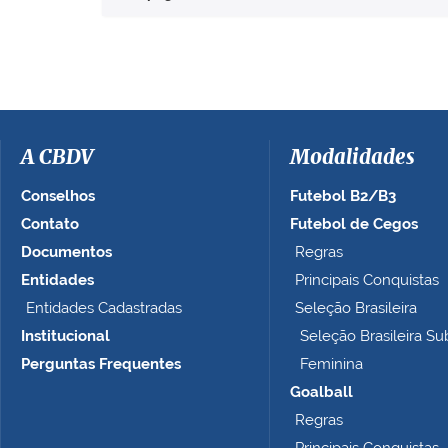
a
v
e
r
a
i
m
a
A CBDV
Modalidades
g
e
Conselhos
Futebol B2/B3
m
Contato
Futebol de Cegos
n
Documentos
Regras
o
t
Entidades
Principais Conquistas
a
Entidades Cadastradas
Seleção Brasileira
m
Institucional
Seleção Brasileira Su
a
n
Perguntas Frequentes
Feminina
h
Goalball
o
Regras
c
o