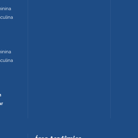
minina
sculina
minina
sculina
m
ar