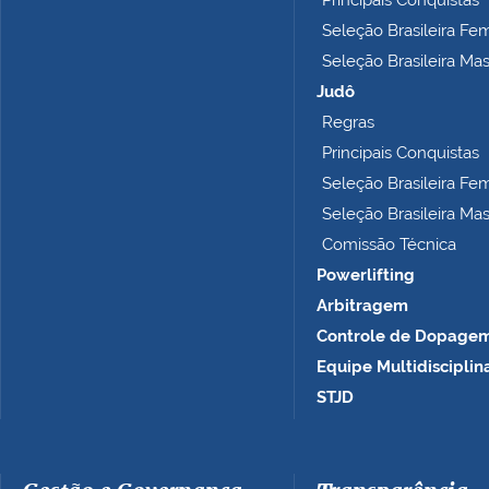
Principais Conquistas
m
Seleção Brasileira Fe
p
Seleção Brasileira Ma
l
e
Judô
t
Regras
o
Principais Conquistas
…
Seleção Brasileira Fe
Seleção Brasileira Ma
Comissão Técnica
Powerlifting
Arbitragem
Controle de Dopage
Equipe Multidisciplin
STJD