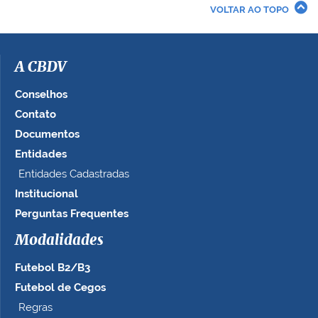
r
VOLTAR AO TOPO
a
i
m
a
A CBDV
g
e
Conselhos
m
Contato
n
Documentos
o
t
Entidades
a
Entidades Cadastradas
m
Institucional
a
n
Perguntas Frequentes
h
Modalidades
o
c
Futebol B2/B3
o
m
Futebol de Cegos
p
Regras
l