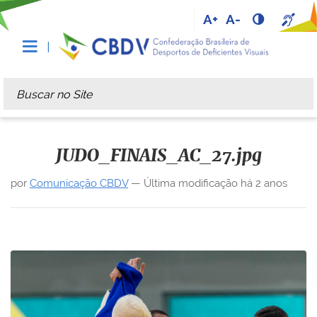
A+
A-
Busca
Busca Avançada…
JUDO_FINAIS_AC_27.jpg
por
Comunicação CBDV
—
Última modificação
há 2 anos