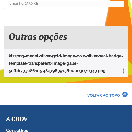
C
Tamanho: 273.0 KB
l
i
q
u
e
Outras opções
p
a
r
kisspng-medal-silver-gold-image-coin-silver-seal-badge-
a
template-transparent-image-galle-
v
5cfbb7330861d5.4847963915600003070343.png
e
r
a
i
VOLTAR AO TOPO
m
a
g
e
A CBDV
m
n
Conselhos