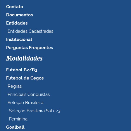
o
Contato
t
a
Documentos
m
Entidades
a
Entidades Cadastradas
n
h
Institucional
o
Perguntas Frequentes
c
o
Modalidades
m
p
Futebol B2/B3
l
Futebol de Cegos
e
Regras
t
o
Principais Conquistas
…
Seleção Brasileira
Seleção Brasileira Sub-23
Feminina
Goalball