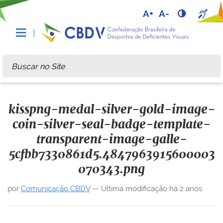
A+
A-
Busca
Busca Avançada…
kisspng-medal-silver-gold-image-
coin-silver-seal-badge-template-
transparent-image-galle-
5cfbb7330861d5.4847963915600003
070343.png
por
Comunicação CBDV
—
Última modificação
há 2 anos