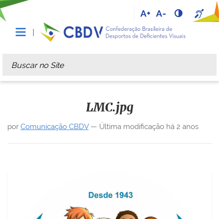
A+
A-
Busca
Busca Avançada…
LMC.jpg
por
Comunicação CBDV
—
Última modificação
há 2 anos