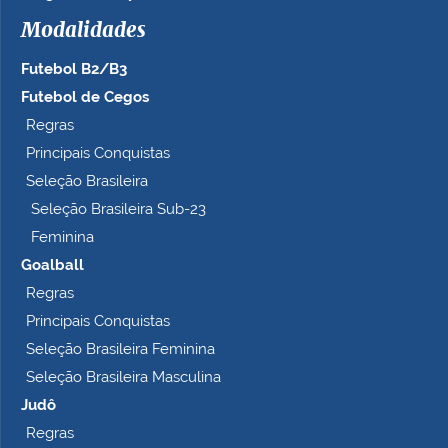
h
Modalidades
o
c
Futebol B2/B3
o
m
Futebol de Cegos
p
Regras
l
Principais Conquistas
e
t
Seleção Brasileira
o
Seleção Brasileira Sub-23
…
Feminina
Goalball
Regras
Principais Conquistas
Seleção Brasileira Feminina
Seleção Brasileira Masculina
Judô
Regras