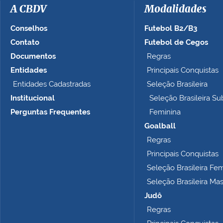
a
A CBDV
Modalidades
g
e
Conselhos
Futebol B2/B3
m
Contato
Futebol de Cegos
n
Documentos
Regras
o
t
Entidades
Principais Conquistas
a
Entidades Cadastradas
Seleção Brasileira
m
Institucional
Seleção Brasileira Su
a
n
Perguntas Frequentes
Feminina
h
Goalball
o
Regras
c
o
Principais Conquistas
m
Seleção Brasileira Fe
p
Seleção Brasileira Ma
l
e
Judô
t
Regras
o