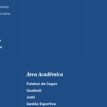
minina
sculina
m
ar
Área Acadêmica
Futebol de Cegos
Goalball
Judô
Gestão Esportiva