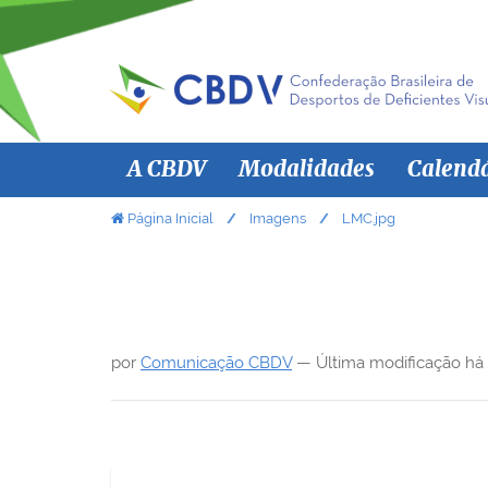
N
A CBDV
Modalidades
Calend
a
v
V
Página Inicial
Imagens
LMC.jpg
o
e
c
g
ê
a
e
ç
s
por
Comunicação CBDV
—
Última modificação
há
ã
t
á
o
a
q
u