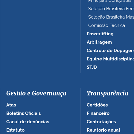
Principais Conquistas
…
Seleção Brasileira Fe
Seleção Brasileira Ma
Comissão Técnica
Powerlifting
Arbitragem
Controle de Dopage
Equipe Multidisciplin
STJD
Gestão e Governança
Transparência
Atas
Certidões
Boletins Oficiais
Financeiro
Canal de denúncias
Contratações
Estatuto
Relatório anual