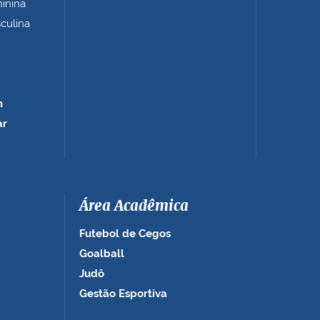
minina
sculina
m
ar
Área Acadêmica
Futebol de Cegos
Goalball
Judô
Gestão Esportiva