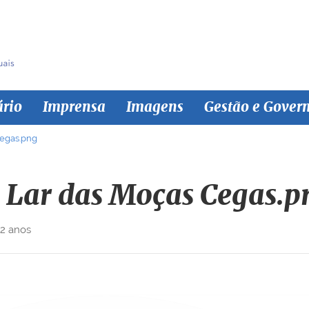
ário
Imprensa
Imagens
Gestão e Gover
Cegas.png
 Lar das Moças Cegas.p
 2 anos