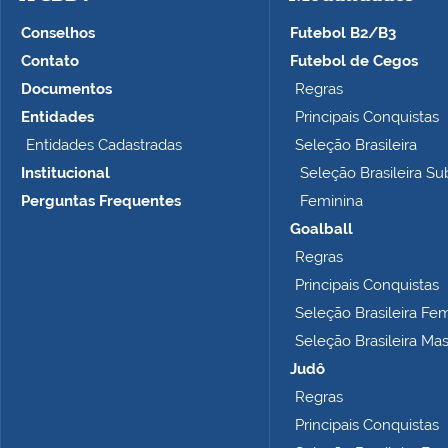
g
e
Conselhos
Futebol B2/B3
m
Contato
Futebol de Cegos
n
Documentos
Regras
o
t
Entidades
Principais Conquistas
a
Entidades Cadastradas
Seleção Brasileira
m
Institucional
Seleção Brasileira Su
a
n
Perguntas Frequentes
Feminina
h
Goalball
o
Regras
c
o
Principais Conquistas
m
Seleção Brasileira Fe
p
Seleção Brasileira Ma
l
e
Judô
t
Regras
o
Principais Conquistas
…