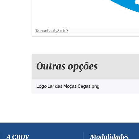
C
Tamanho: 638.0 KB
l
i
q
u
e
Outras opções
p
a
r
Logo Lar das Moças Cegas.png
a
v
e
r
a
i
m
a
A CBDV
Modalidades