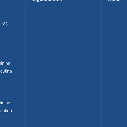
b-23
minina
sculina
minina
sculina