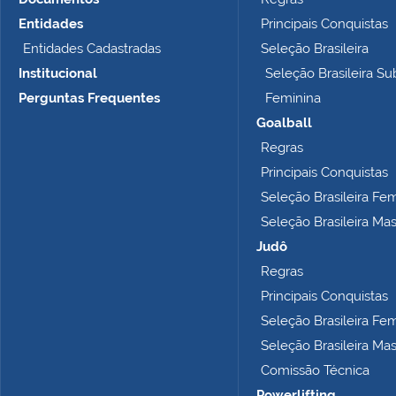
o
t
Entidades
Principais Conquistas
a
Entidades Cadastradas
Seleção Brasileira
m
Institucional
Seleção Brasileira Su
a
n
Perguntas Frequentes
Feminina
h
Goalball
o
Regras
c
o
Principais Conquistas
m
Seleção Brasileira Fe
p
Seleção Brasileira Ma
l
e
Judô
t
Regras
o
Principais Conquistas
…
Seleção Brasileira Fe
Seleção Brasileira Ma
Comissão Técnica
Powerlifting