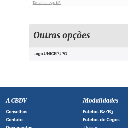
C
Tamanho: 29.0 KB
l
i
q
u
e
Outras opções
p
a
r
Logo UNICEP.JPG
a
v
e
r
a
i
m
a
A CBDV
Modalidades
g
e
Conselhos
Futebol B2/B3
m
Contato
Futebol de Cegos
n
Documentos
Regras