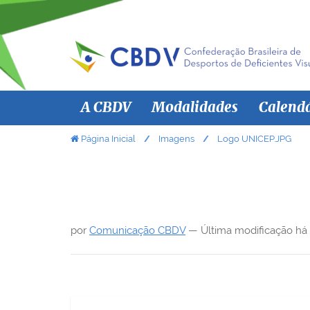
N
A CBDV
Modalidades
Calend
a
v
V
Página Inicial
Imagens
Logo UNICEP.JPG
o
e
c
g
ê
a
e
ç
s
por
Comunicação CBDV
—
Última modificação
há
ã
t
á
o
a
q
u